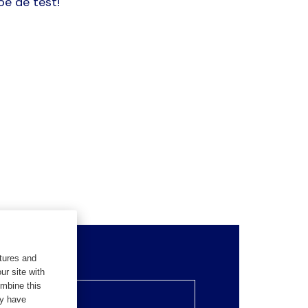
oe de test!
tures and
ur site with
aam
ombine this
ey have