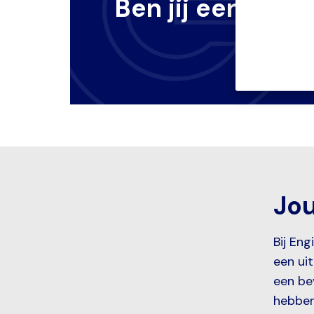
Ben jij een engi
Jou
Bij Eng
een uit
een be
hebben