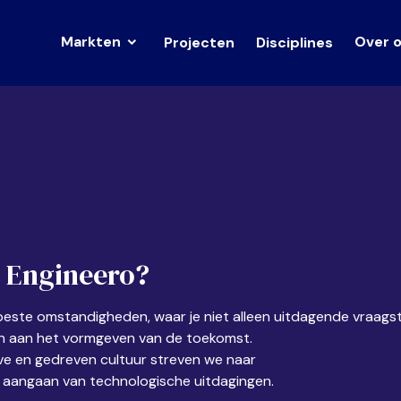
Markten
Over 
Projecten
Disciplines
e Engineero?
e beste omstandigheden,
waar je niet alleen
uitdagende
vraags
en aan het vormgeven van
de toekomst.
e en gedreven cultuur streven we naar
t aangaan van technologische uitdagingen.