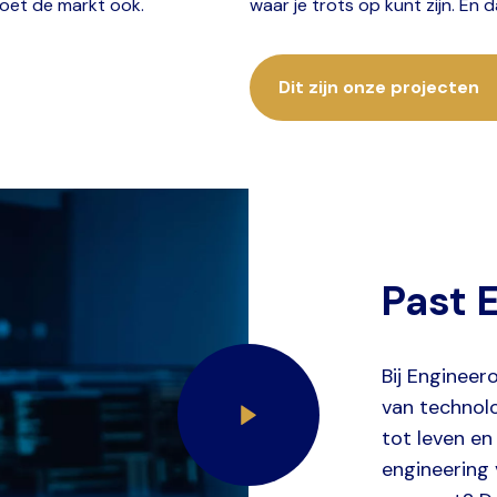
doet de markt ook.
waar je trots op kunt zijn. En d
Dit zijn onze projecten
Past E
Bij Enginee
van technolo
tot leven en
engineering 