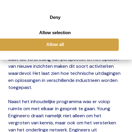
productielijnen waar de bieren worden gebotteld en
de logistieke processen in het magazijn. Het bezoek
gaf een mooi en compleet beeld van hoe techniek,
Deny
proces en organisatie samenkomen binnen een
grootschalige productieomgeving.
Allow selection
Allow all
Voor veel engineers bood dit een interessante blik in
een andere sector dan waarin zij dagelijks actief zijn.
Juist die verbreding van perspectief en het opdoen
van nieuwe inzichten maken dit soort activiteiten
waardevol. Het laat zien hoe technische uitdagingen
en oplossingen in verschillende industrieën worden
toegepast.
Naast het inhoudelijke programma was er volop
ruimte om met elkaar in gesprek te gaan. Young
Engineero draait namelijk niet alleen om het
vergroten van kennis, maar ook om het versterken
van het onderlinge netwerk. Engineers uit