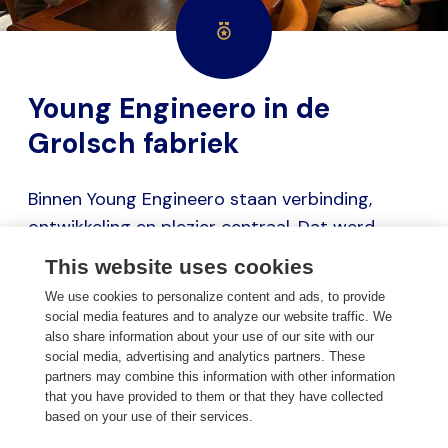
Young Engineero in de
Grolsch fabriek
Binnen Young Engineero staan verbinding,
ontwikkeling en plezier centraal. Dat werd
opnieuw duidelijk tijdens het recente
This website uses cookies
bedrijfsbezoek aan de Grolsch Brouwerij in
We use cookies to personalize content and ads, to provide
Enschede.
social media features and to analyze our website traffic. We
also share information about your use of our site with our
social media, advertising and analytics partners. These
Met een groep jonge engineers van Engineero werd
partners may combine this information with other information
een bezoek gebracht aan de brouwerij, waar zij een
that you have provided to them or that they have collected
uitgebreide rondleiding kregen door het volledige
based on your use of their services.
productieproces. Van het brouwproces tot de