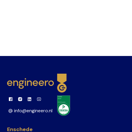
Ik ga akkoord met de
privacy voorwaarden
Versturen
Link to Facebook
Link to Instagram
Link to Linkedin
Link to Youtube
info@engineero.nl
Enschede