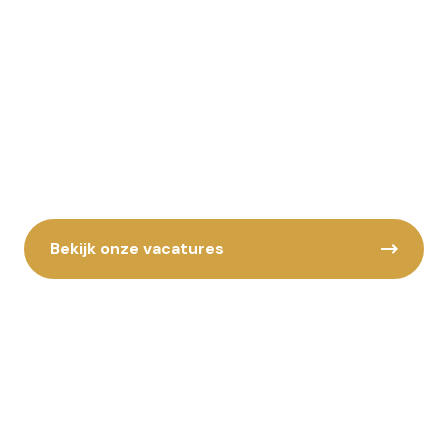
Haak jij aan?
Ben jij een jong professional en toe aan een (nieuwe)
uitdaging? Bekijk ons vacature aanbod. Staat jou
vacature er niet tussen? Ook dan komen we graag
met je in gesprek!
Bekijk onze vacatures