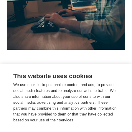
Electrical engineering
This website uses cookies
binnen Engineero
We use cookies to personalize content and ads, to provide
social media features and to analyze our website traffic. We
also share information about your use of our site with our
Bij Engineero zien we electrical engineering als één van
social media, advertising and analytics partners. These
de kerngebieden binnen de techniek. We brengen
partners may combine this information with other information
engineers en bedrijven samen — niet alleen om
that you have provided to them or that they have collected
vacatures te vervullen, maar om innovatie te
based on your use of their services.
versnellen.