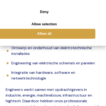
Onze specialisten binnen het vakgebied electrical
engineering werken aan uiteenlopende projecten,
Deny
zoals:
Allow selection
Ontwikkeling van duurzame energie-installaties
Allow all
Automatisering van productieprocessen
Ontwerp en onderhoud van elektrotechnische
installaties
Engineering van elektrische schema’s en panelen
Integratie van hardware, software en
netwerktechnologie
Engineero werkt samen met opdrachtgevers in
industrie, energie, machinebouw, infrastructuur en
hightech. Daardoor hebben onze professionals