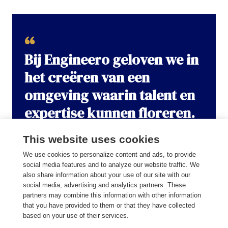
Bij Engineero geloven we in
het creëren van een
omgeving waarin talent en
expertise kunnen floreren.
This website uses cookies
We use cookies to personalize content and ads, to provide
social media features and to analyze our website traffic. We
De Chapter Lead fungeert als een manager voor de
also share information about your use of our site with our
engineers binnen de Chapter en heeft traditionele
social media, advertising and analytics partners. These
partners may combine this information with other information
verantwoordelijkheden zoals het ontwikkelen en
that you have provided to them or that they have collected
begeleiden van teamleden. Ze zijn essentieel in het
based on your use of their services.
stimuleren van groei en succes binnen de Chapter.