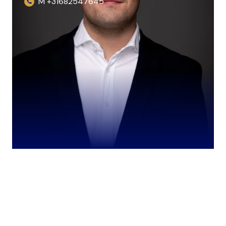
M +31682547645