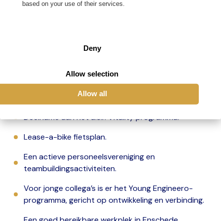
based on your use of their services.
Marktconform salaris.
Goede pensioenregeling bij Nationale Nederlanden.
Deny
Reiskostenvergoeding, conform voorwaarden van
Engineero.
Allow selection
29 vakantiedagen bij een fulltime (40 uur)
Allow all
dienstverband.
Deelname aan het a.s.r. Vitality programma.
Lease-a-bike fietsplan.
Een actieve personeelsvereniging en
teambuildingsactiviteiten.
Voor jonge collega’s is er het Young Engineero-
programma, gericht op ontwikkeling en verbinding.
Een goed bereikbare werkplek in Enschede