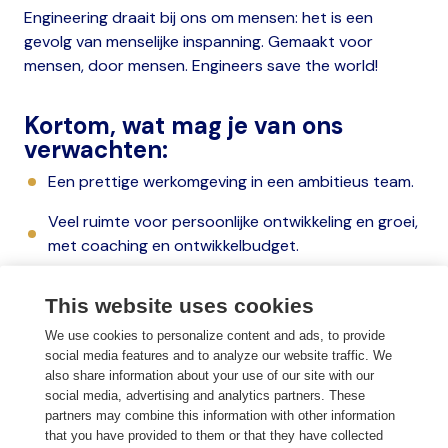
Engineering draait bij ons om mensen: het is een
gevolg van menselijke inspanning. Gemaakt voor
mensen, door mensen. Engineers save the world!
Kortom, wat mag je van ons
verwachten:
Een prettige werkomgeving in een ambitieus team.
Veel ruimte voor persoonlijke ontwikkeling en groei,
met coaching en ontwikkelbudget.
Gevarieerde werkzaamheden door een combinatie
This website uses cookies
van interne en externe communicatie.
We use cookies to personalize content and ads, to provide
Een open cultuur gericht op samenwerken, leren en
social media features and to analyze our website traffic. We
plezier maken.
also share information about your use of our site with our
social media, advertising and analytics partners. These
Hybride werken in een gezonde balans tussen thuis
partners may combine this information with other information
en kantoor.
that you have provided to them or that they have collected