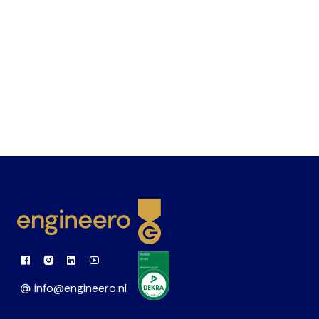
Wat is PLC?
Wat zijn digital twins?
Wat is de functie van ai in de soft- en hardware
industrie?
Link to Facebook
Link to Instagram
Link to Linkedin
Link to Youtube
info@engineero.nl