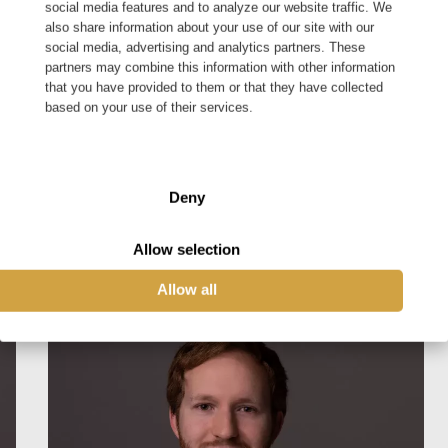
social media features and to analyze our website traffic. We
also share information about your use of our site with our
Collega's uit het buitenland
social media, advertising and analytics partners. These
partners may combine this information with other information
aan het woord
that you have provided to them or that they have collected
based on your use of their services.
Deny
Allow selection
Allow all