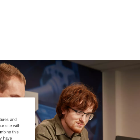
tures and
ur site with
ombine this
ey have