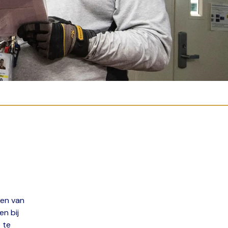
ken van
n bij
 te