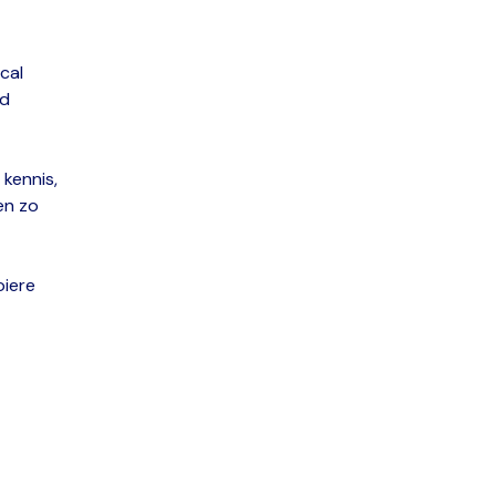
cal
ed
kennis,
en zo
oiere