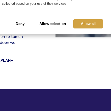
collected based on your use of their services.
Deny
Allow selection
Allow all
gineering en
e oplossingen
gen te komen
t doen we
EPLAN-