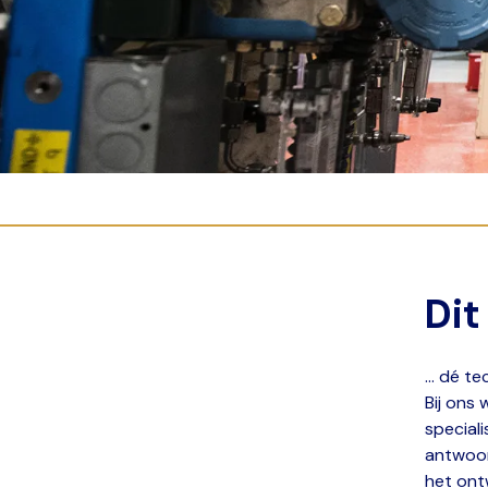
Dit
... dé 
Bij ons
special
antwoor
het ont