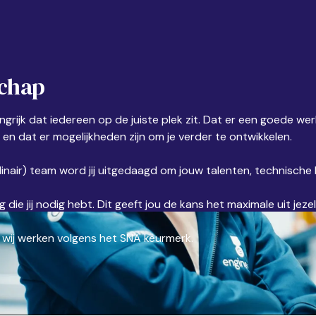
chap
grijk dat iedereen op de juiste plek zit. Dat er een goede werksf
 en dat er mogelijkheden zijn om je verder te ontwikkelen.
linair) team word jij uitgedaagd om jouw talenten, technische 
die jij nodig hebt. Dit geeft jou de kans het maximale uit jezel
n wij werken volgens het SNA keurmerk.