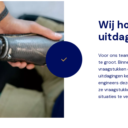
Wij h
uitda
Voor ons team
te groot. Bin
vraagstukken e
uitdagingen ke
engineers dez
ze vraagstukk
situaties te v