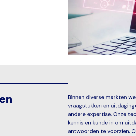
huis
tandaard
r lijntje
ij
ten
Binnen diverse markten we
vraagstukken en uitdaginge
andere expertise. Onze te
kennis en kunde in om uitd
antwoorden te voorzien. 