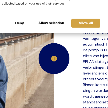
Voor dit tech
collected based on your use of their services.
om een aantal
EPLAN en een 
allereerst ee
Deny
Allow selection
Allow all
bladen die per
EPLAN wordt e
vermogen van
automatisch h
de pomp, is E
dikte van bij
EPLAN data geo
verbindingen 
leveranciers 
creëert veel ti
Binnen korte t
dingen worden
wordt aangep
standaardisati
teken proces 